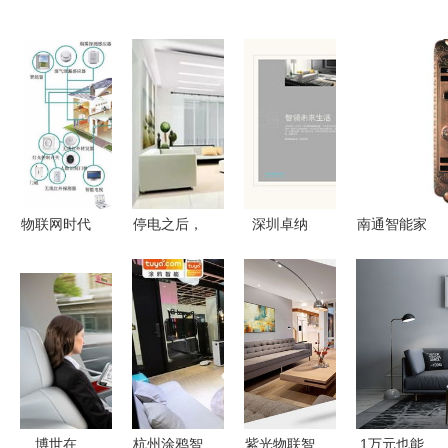
物联网时代
停电之后，
深圳卓纳
南通智能家
下传统家具
你家真的只
匠心策划与
居探索 寻
与智能家居
剩“傻”家电
设计，点亮
觅新型家居
设备的深度
了吗？
智能家居品
智能锁的指
对比
牌未来
南
博世在
杭州涂鸦智
紫光物联智
1万元也能