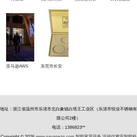
2019年
能助力智能
能家居强势
轻松实现全
CES展上展
家居App开
入驻石河子
屋智能化，
示未来交通
发的特点与
友好时尚购
有你物联智
与智能家居
设备生态解
物中心
能家居方案
的互联方案
析
助您一臂之
力
亚马逊AWS
东莞市长安
一年内遭遇
昌发包装材
多起故障，
料加工厂
智能家居生
智能家居设
态系统受考
备的包装与
地址：浙江省温州市乐清市北白象镇白塔王工业区（乐清市恒业不锈钢有
验
配套解决方
限公司2楼）
案
电话：1386823**
Copyright © 2026
www.gayanezn.com
智能家居设备
温州佳雅安智能科