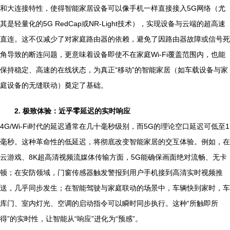
和大连接特性，使得智能家居设备可以像手机一样直接接入5G网络（尤
其是轻量化的5G RedCap或NR-Light技术），实现设备与云端的超高速
直连。这不仅减少了对家庭路由器的依赖，避免了因路由器故障或信号死
角导致的断连问题，更意味着设备即使不在家庭Wi-Fi覆盖范围内，也能
保持稳定、高速的在线状态，为真正“移动”的智能家居（如车载设备与家
庭设备的无缝联动）奠定了基础。
2. 极致体验：近乎零延迟的实时响应
4G/Wi-Fi时代的延迟通常在几十毫秒级别，而5G的理论空口延迟可低至1
毫秒。这种革命性的低延迟，将彻底改变智能家居的交互体验。例如，在
云游戏、8K超高清视频流媒体传输方面，5G能确保画面绝对流畅、无卡
顿；在安防领域，门窗传感器触发警报到用户手机接到高清实时视频推
送，几乎同步发生；在智能驾驶与家庭联动的场景中，车辆快到家时，车
库门、室内灯光、空调的启动指令可以瞬时同步执行。这种“所触即所
得”的实时性，让智能从“响应”进化为“预感”。