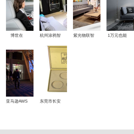
对比
牌未来
南
博世在
杭州涂鸦智
紫光物联智
1万元也能
2019年
能助力智能
能家居强势
轻松实现全
CES展上展
家居App开
入驻石河子
屋智能化，
示未来交通
发的特点与
友好时尚购
有你物联智
与智能家居
设备生态解
物中心
能家居方案
的互联方案
析
助您一臂之
力
亚马逊AWS
东莞市长安
一年内遭遇
昌发包装材
多起故障，
料加工厂
智能家居生
智能家居设