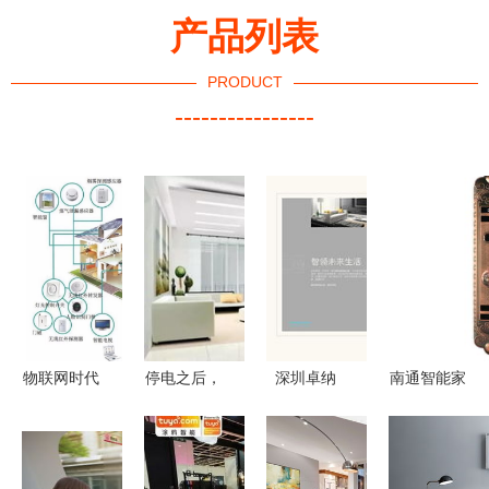
产品列表
PRODUCT
----------------
物联网时代
停电之后，
深圳卓纳
南通智能家
下传统家具
你家真的只
匠心策划与
居探索 寻
与智能家居
剩“傻”家电
设计，点亮
觅新型家居
设备的深度
了吗？
智能家居品
智能锁的指