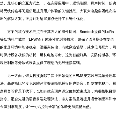
然、最核心的交互方式之一。在实际应用中，远场唤醒、噪声抑制、低功
耗无线传输等问题仍是提升用户体验的关键挑战。大联大诠鼎集团此次推
出的解决方案，正是针对这些痛点进行了系统性优化。
方案的核心技术亮点在于其强大的组件协同。Semtech提供的LoRa
等低功耗广域网（LPWAN）或高性能射频技术，确保了语音指令在复杂
的家居环境中能够稳定、远距离传输，有效穿透墙壁，减少信号死角，同
时保持设备极低的功耗，延长电池寿命。这为智能灯具、安防传感器、环
境控制器等分散式设备提供了理想的无线连接基础。
另一方面，钰太科技贡献了其业界领先的MEMS麦克风与音频处理算
法。高信噪比的麦克风阵列能够清晰地捕捉用户语音，即使在电视声、厨
房噪音等背景干扰下，也能有效实现声源定位和波束成形，精准拾取目标
指令。配合先进的语音前端处理算法，该方案能显著提升语音唤醒率和命
令识别准确度，让“一句话控制全家”的体验更加流畅自然。