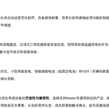
、灶具自动设置烹饪程序。具备精准称重、营养分析和废物处理功能的智
科学便捷。
6K超高清视频流、沉浸式三维音频将更容易实现。照明系统将超越简单的开
，极大提升娱乐和居家体验。
伏瓦、小型风能发电、智能储能电池（如固态电池）和V2H（车辆到家庭
保做出贡献。
应优先考虑设备的
开放性与兼容性
。选择支持Matter等通用协议的产品
处理政策至关重要。从实际需求出发，优先部署能解决痛点、提升高频场