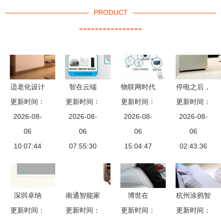
PRODUCT
----------------
适老化设计
智在云端
物联网时代
停电之后，
智能家居如
更新时间：
解读智能家
更新时间：
下传统家具
更新时间：
你家真的只
更新时间：
何满足银发
2026-08-
居与传统智
2026-08-
与智能家居
2026-08-
剩“傻”家电
2026-08-
族的真实需
06
能家居的边
06
设备的深度
06
了吗？
06
10:07:44
求
07:55:30
界
15:04:47
对比
02:43:36
深圳卓纳
南通智能家
博世在
杭州涂鸦智
匠心策划与
更新时间：
更新时间：
居探索 寻
更新时间：
2019年
能助力智能
更新时间：