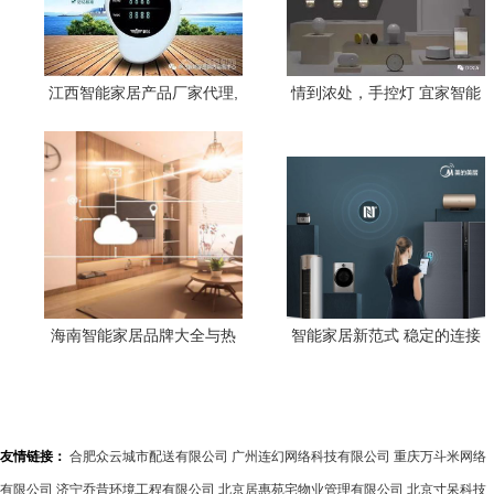
江西智能家居产品厂家代理,
情到浓处，手控灯 宜家智能
上饶甲醛检测仪新飞专业生
家居的新情感表达
产
海南智能家居品牌大全与热
智能家居新范式 稳定的连接
门设备推荐
与创新的增值服务双轮驱动
体验升级
友情链接：
合肥众云城市配送有限公司
广州连幻网络科技有限公司
重庆万斗米网络
有限公司
济宁乔昔环境工程有限公司
北京居惠苑宅物业管理有限公司
北京寸呆科技