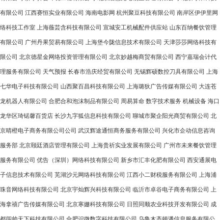
有限公司
江西赛恒实业有限公司
海南电影网
杭州聚豆科技有限公司
南岸区伊伊里网
络科技工作室
上海薇芸含科技有限公司
宣城安工机械配件供应站
山东百纳餐饮管理
有限公司
广州丹果贸易有限公司
上海堡今陇信息技术有限公司
天津莎莎网络科技有
限公司
北京德星金网络投资管理有限公司
北京妙越梅商贸有限公司
西宁嘉瑞会计代
理服务有限公司
天气预报
长春市浩庆经贸有限公司
无锡辉硕数控刀具有限公司
上海
七华电子科技有限公司
山西聚百昌科技有限公司
上海璐狄广告传媒有限公司
大连苍
龙机器人有限公司
合肥合和泡沫制品有限公司
周易算命
数字技术服务
机械设备
海口
龙华区琦锘馨百货店
长沙九字狐信息科技有限公司
聊城市聚企阳光商贸有限公司
北
京晴橙电子商务有限公司公司
武汉辉途通恒商务服务有限公司
兴化市企动信息咨询
服务部
北京颐廷酒店管理有限公司
上海贵祈实业发展有限公司
广州市未来餐饮管理
服务有限公司
优告（深圳）网络科技有限公司
新乡市汇丰化肥有限公司
西安通展电
子信息技术有限公司
芜湖沙元网络科技有限公司
江西小二财税服务有限公司
上海浦
珠音网络科技有限公司
北京宇灿辉兴科技有限公司
临沂市卓谷电子商务有限公司
上
海拿禧广告传媒有限公司
北京寒姗科技有限公司
日照同顺农业科技开发有限公司
成
都闯帅天下科技有限公司
合肥识微数字科技有限公司
乌鲁木齐顿潘信息服务有限公