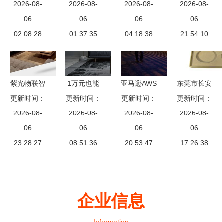
设计，点亮
2026-08-
觅新型家居
2026-08-
CES展上展
2026-08-
家居App开
2026-08-
智能家居品
06
智能锁的指
06
示未来交通
06
发的特点与
06
02:08:28
牌未来
01:37:35
南
与智能家居
04:18:38
设备生态解
21:54:10
的互联方案
析
紫光物联智
1万元也能
亚马逊AWS
东莞市长安
能家居强势
更新时间：
轻松实现全
更新时间：
一年内遭遇
更新时间：
昌发包装材
更新时间：
入驻石河子
2026-08-
屋智能化，
2026-08-
多起故障，
2026-08-
2026-08-
料加工厂
友好时尚购
06
有你物联智
06
智能家居生
06
智能家居设
06
23:28:27
物中心
能家居方案
08:51:36
态系统受考
20:53:47
备的包装与
17:26:38
助您一臂之
验
配套解决方
力
案
企业信息
Information