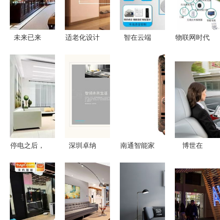
体验升级
未来已来
适老化设计
智在云端
物联网时代
全屋智能家
智能家居如
解读智能家
下传统家具
居系统解决
何满足银发
居与传统智
与智能家居
方案，解锁
族的真实需
能家居的边
设备的深度
全智能生活
求
界
对比
体验
停电之后，
深圳卓纳
南通智能家
博世在
你家真的只
匠心策划与
居探索 寻
2019年
剩“傻”家电
设计，点亮
觅新型家居
CES展上展
了吗？
智能家居品
智能锁的指
示未来交通
牌未来
南
与智能家居
的互联方案