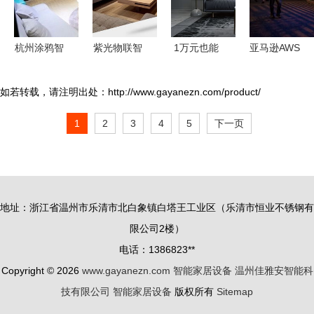
杭州涂鸦智
紫光物联智
1万元也能
亚马逊AWS
能助力智能
能家居强势
轻松实现全
一年内遭遇
家居App开
入驻石河子
屋智能化，
多起故障，
如若转载，请注明出处：http://www.gayanezn.com/product/
发的特点与
友好时尚购
有你物联智
智能家居生
1
2
3
4
5
下一页
设备生态解
物中心
能家居方案
态系统受考
析
助您一臂之
验
力
地址：浙江省温州市乐清市北白象镇白塔王工业区（乐清市恒业不锈钢有
限公司2楼）
电话：1386823**
Copyright © 2026
www.gayanezn.com
智能家居设备
温州佳雅安智能科
技有限公司
智能家居设备
版权所有
Sitemap