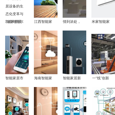
凯度与海尔
江西智能家
情到浓处，
米家智能家
物联网生态
居产品厂家
手控灯 宜
居产品最值
品牌白皮书
代理,上饶
家智能家居
得优先购买
智能家居设
甲醛检测仪
的新情感表
的推荐
备的生态化
新飞专业生
达
变革与未来
产
图景
智能家居市
海南智能家
智能家居新
一“线”创新
场火爆背后
居品牌大全
范式 稳定
探秘可组装
的深度思考
与热门设备
的连接与创
230多种冰
推荐
新的增值服
箱的智能工
务双轮驱动
厂