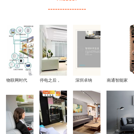
----------------
物联网时代
停电之后，
深圳卓纳
南通智能家
下传统家具
你家真的只
匠心策划与
居探索 寻
与智能家居
剩“傻”家电
设计，点亮
觅新型家居
设备的深度
了吗？
智能家居品
智能锁的指
对比
牌未来
南