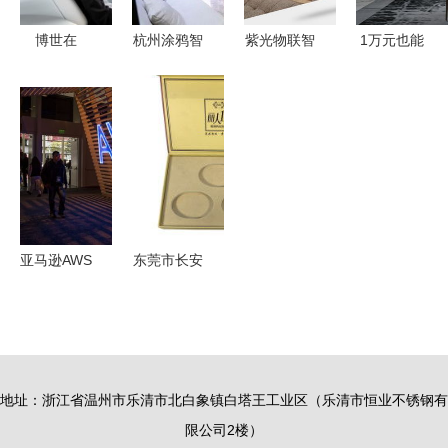
博世在
杭州涂鸦智
紫光物联智
1万元也能
2019年
能助力智能
能家居强势
轻松实现全
CES展上展
家居App开
入驻石河子
屋智能化，
示未来交通
发的特点与
友好时尚购
有你物联智
与智能家居
设备生态解
物中心
能家居方案
的互联方案
析
助您一臂之
力
亚马逊AWS
东莞市长安
一年内遭遇
昌发包装材
多起故障，
料加工厂
智能家居生
智能家居设
态系统受考
备的包装与
地址：浙江省温州市乐清市北白象镇白塔王工业区（乐清市恒业不锈钢有
验
配套解决方
限公司2楼）
案