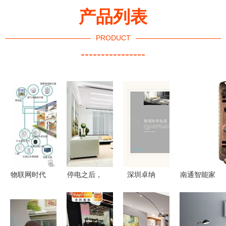
产品列表
PRODUCT
----------------
物联网时代
停电之后，
深圳卓纳
南通智能家
下传统家具
你家真的只
匠心策划与
居探索 寻
与智能家居
剩“傻”家电
设计，点亮
觅新型家居
设备的深度
了吗？
智能家居品
智能锁的指