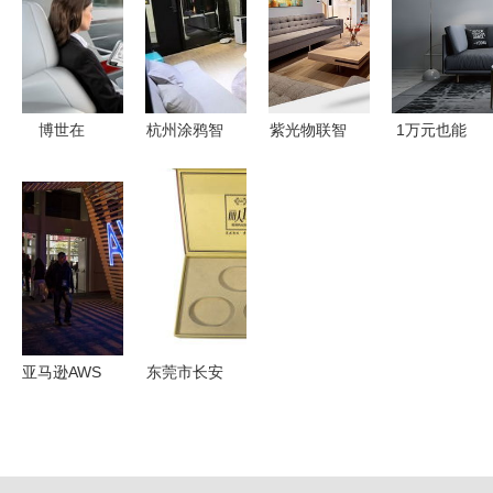
对比
牌未来
南
博世在
杭州涂鸦智
紫光物联智
1万元也能
2019年
能助力智能
能家居强势
轻松实现全
CES展上展
家居App开
入驻石河子
屋智能化，
示未来交通
发的特点与
友好时尚购
有你物联智
与智能家居
设备生态解
物中心
能家居方案
的互联方案
析
助您一臂之
力
亚马逊AWS
东莞市长安
一年内遭遇
昌发包装材
多起故障，
料加工厂
智能家居生
智能家居设