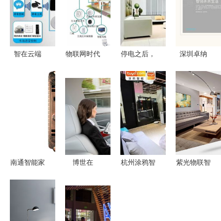
智在云端
物联网时代
停电之后，
深圳卓纳
解读智能家
下传统家具
你家真的只
匠心策划与
居与传统智
与智能家居
剩“傻”家电
设计，点亮
能家居的边
设备的深度
了吗？
智能家居品
界
对比
牌未来
南通智能家
博世在
杭州涂鸦智
紫光物联智
居探索 寻
2019年
能助力智能
能家居强势
觅新型家居
CES展上展
家居App开
入驻石河子
智能锁的指
示未来交通
发的特点与
友好时尚购