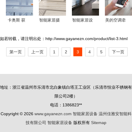
心
卡奥斯 获
智能家居摄
智能家居设
美的空调牵
国家级认
像机 从“极
备 智慧生
手
可，打造
客玩物”到
活的新篇章
DeepSeek
如若转载，请注明出处：http://www.gayanezn.com/product/list-3.html
CM³评测咨
家庭安全守
智能家居生
第一页
上一页
1
2
3
4
5
下一页
询一站式智
护的“爆
态的深度变
造服务标
款”单品
革
杆，引领智
能家居设备
地址：浙江省温州市乐清市北白象镇白塔王工业区（乐清市恒业不锈钢有
产业升级
限公司2楼）
电话：1386823**
Copyright © 2026
www.gayanezn.com
智能家居设备
温州佳雅安智能科
技有限公司
智能家居设备
版权所有
Sitemap