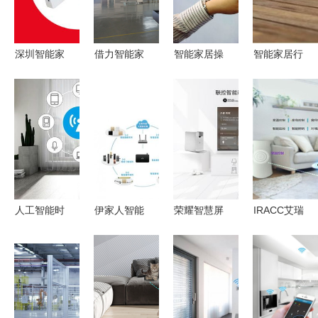
深圳智能家
借力智能家
智能家居操
智能家居行
居背景音乐
居设备，提
作系统 巨
业数据洞察
厂家 引领
升中国家电
头逐鹿下的
安全设备引
智能家居设
制造在全球
三国拉锯与
领市场，智
备新风尚
价值链中的
生态博弈
能化生活迎
地位
来新篇章
人工智能时
伊家人智能
荣耀智慧屏
IRACC艾瑞
代，智能家
家居 打造
与传统电视
柯智能家居
居设备的未
未来生活的
的差异 不
开启未来智
来图景
智能设备革
仅仅是电
慧生活的钥
命
视，更是智
匙
能家居的核