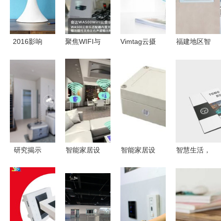
2016影响
聚焦WIFI与
Vimtag云摄
福建地区智
我们生活的
智能生态，
像机 智能
能家居加盟
十大智能家
奋达科技
家居沟通新
指南 如何
居设备
2015 CES
桥梁，让联
选择口碑
直击未来智
系无处不在
好、设备优
能生活
的合作伙伴
研究揭示
智能家居设
智能家居设
智慧生活，
消费者信任
备 阿里齐
备全解析
触手可及
赤字，阻碍
放招，重塑
价格、批
——引领未
英国智能家
生活新格局
发、厂家与
来的智能家
居普及浪潮
选购大全
居解决方案