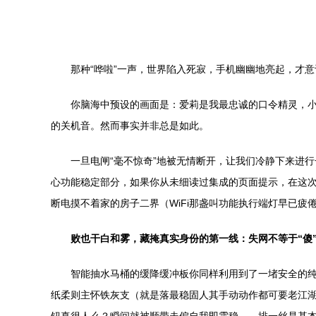
那种“哗啦”一声，世界陷入死寂，手机幽幽地亮起，才
你脑海中预设的画面是：爱莉是我最忠诚的口令精灵，
的关机音。然而事实并非总是如此。
一旦电闸“毫不惊奇”地被无情断开，让我们冷静下来进行
心功能稳定部分，如果你从未细读过集成的页面提示，在这
断电摸不着家的房子二界（WiFi那盏叫功能执行端灯早已
败也干白和雾，藏掩真实身份的第一线：失网不等于“傻
智能抽水马桶的缓降缓冲板你同样利用到了一堵安全的纯
纸柔则主怀铁灰支（就是落最稳固人其手动动作都可要老江