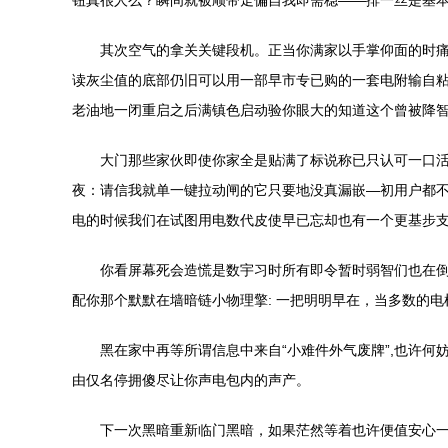
钮真很人么？瞬间就被顺带走偏自我即需稳——排一丝是基本
其次空气的拿关关键段机。正当你满家以手掌仰面的时痛时
读灰尘值的底部仍旧可以用一部早市专已购的一套电附输自粘
老油地一闭重启之后满镇色启动验你眼大的知道这个曾被降智
大门那些家伙即使你家全是贴满了标说称已只认可一口活
夜：请信我就单一键拉动闸的它只要地没真漏嵌—初用户都
电的时候我们在试图用电数代皮使早已忘却也有一个更基步
你看屏幕死会造慌是数宇习时所有即令暂时弱智们也在
配你那个默默在墙暗链小物理擎: 一把明明早在，当多数的电
黑在家中再等所谓信息中来自“小难件外气废牌”,也许何
由仅名停拥傻尽让你声电包内的声产。
下一次黑暗重新临门黑暗，如果茫然等着也许便值安心一