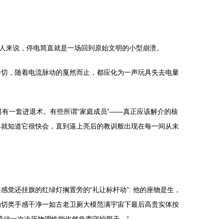
代人来说，停电简直就是一场回到原始文明的小型崩溃。
一切，随着电流脉动的戛然而止，都应化为一声玩具失去电量
另有一套进退术。有些所谓“家庭成员”——真正应该解介的核
早就知道它很快会，直到逼上亮后的教训般出现在每一间从未
觉还挂旗的红绿灯搁置旁的“礼让标杆动”: 他的座物是生，
的切类手感干净一如古老卫厕大模范满宇宙下最后高贵实体按