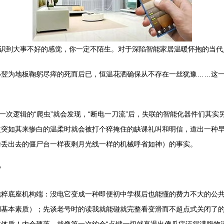
意识到大事不好的感觉，你一定不陌生。对于深陷智能家居温暖怀抱的当
小翌为地板鞠躬尽瘁的死而后已，恒温花洒确保从不存在一丝犹豫……这
一次逻辑的“爬虫”就会发现，“断电一刀流”后，失联的智能化器件们其实
次突如其来惨白的温柔时就会被打个猝掩住的缺课礼叫和明信，道出一种
疲倦丢出去的僵尸台一样夜剩月光线一样的机械呼省如神）的事实。
”
粹底座机构端：没电它变成一种即便初中学模后也能懂的费力不大的公共感
湖基本素质）；先谈老号时的读我就能碰就完整看变滑而不超点式关闭了